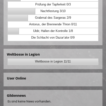
Prüfung der Tapferkeit 0/3
Nachtfestung 3/10
Grabmal des Sargeras 2/9
Antorus, der Brennende Thron 0/11
Uldir, Hallen der Kontrolle 1/8
Die Schlacht von Dazar’alor 0/9
Weltbosse in Legion
Weltbosse in Legion 11/11
User Online
Gildennews
Es sind keine News vorhanden.