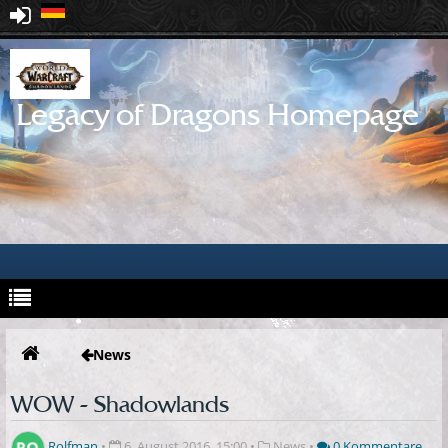
Legacy of Dragons Homepage
News
WOW - Shadowlands
Rolfman
•
6. August 2016, 15:00
•
News
•
0 Kommentare